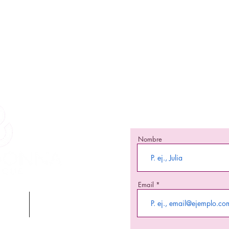
¡Mante
¡Se una de las primeras
nuevos 
Nombre
Email
JE
BLACK FRIDAY