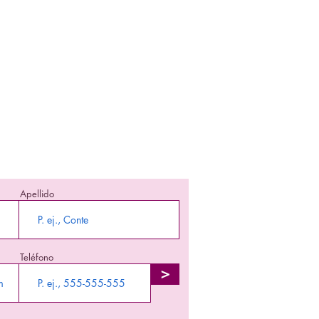
nte informada!
 en enterarte nuestra promociones y
producto en stock!
Apellido
Teléfono
>