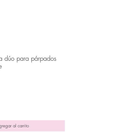
a dúo para párpados
e
ecio
erta
regar al carrito