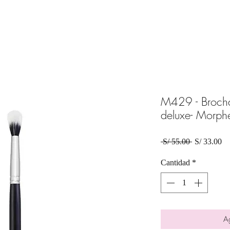
M429 - Broch
deluxe- Morph
Precio
Pr
 S/ 55.00 
S/ 33.00
de
of
Cantidad
*
Ag