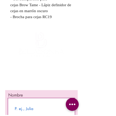
cejas
Brow Tame
- Lápiz definidor de
cejas en marrón oscuro
- Brocha para cejas RC19
¡Mantente informada!
¡Se una de las primeras en enterarte
nuestra promociones y nuevos producto en
stock!
Nombre