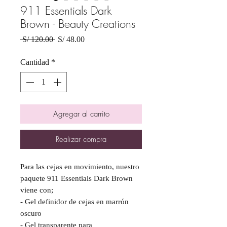
911 Essentials Dark
Brown - Beauty Creations
Precio
Precio
 S/ 120.00 
S/ 48.00
de
oferta
Cantidad
*
Agregar al carrito
Realizar compra
Para las cejas en movimiento, nuestro
paquete 911 Essentials Dark Brown
viene con;
- Gel definidor de cejas en marrón
oscuro
- Gel transparente para