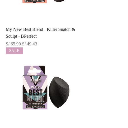
My New Best Blend - Killer Snatch &
Sculpt - BPerfect
Precio
Precio de oferta
S/ 65.90
S/ 49.43
SALE