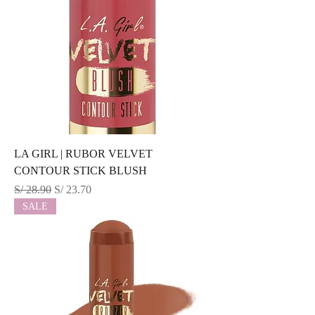
LA GIRL | RUBOR VELVET
CONTOUR STICK BLUSH
Precio
Precio de oferta
S/ 28.90
S/ 23.70
SALE