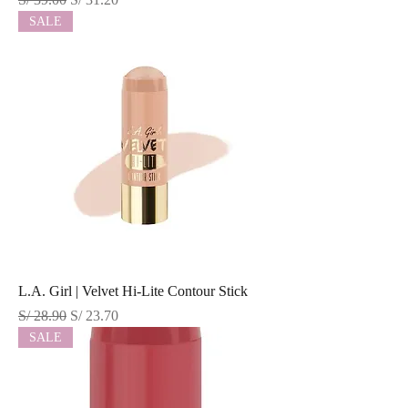
SALE
L.A. Girl | Velvet Hi-Lite Contour Stick
Precio
Precio de oferta
S/ 28.90
S/ 23.70
SALE