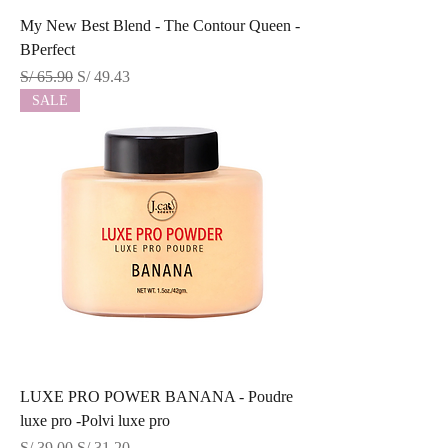
My New Best Blend - The Contour Queen -
BPerfect
Precio
Precio de oferta
S/ 65.90
S/ 49.43
SALE
LUXE PRO POWER BANANA - Poudre
luxe pro -Polvi luxe pro
Precio
Precio de oferta
S/ 39.00
S/ 31.20