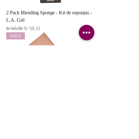
2 Pack Blending Sponge - Kit de esponjas -
L.A. Girl
Precio
Precio de oferta
S/ 65.90
S/ 59.31
SALE
BYE FILTER TALC FREE - Polvo suelto
Beauty Creations