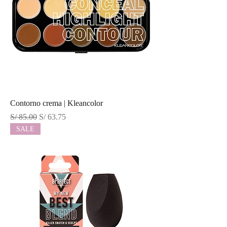
Contorno crema | Kleancolor
Precio
Precio de oferta
S/ 85.00
S/ 63.75
SALE