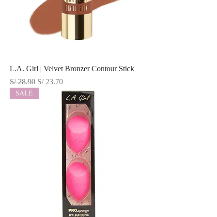
L.A. Girl | Velvet Bronzer Contour Stick
Precio
Precio de oferta
S/ 28.90
S/ 23.70
SALE