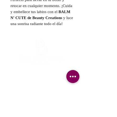
retocar en cualquier momento. ¡Cuida
y embellece tus labios con el
BALM
N' CUTE de Beauty Creations
y luce
una sonrisa radiante todo el día!
¡Mantente informada!
¡Se una de las primeras en enterarte
nuestra promociones y nuevos producto en
stock!
Nombre