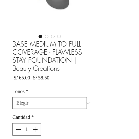
BASE MEDIUM TO FULL
COVERAGE - FLAWLESS
STAY FOUNDATION |
Beauty Creations
Precio
Precio
 S/ 65.00 
S/ 58.50
de
oferta
Tonos
*
Cantidad
*