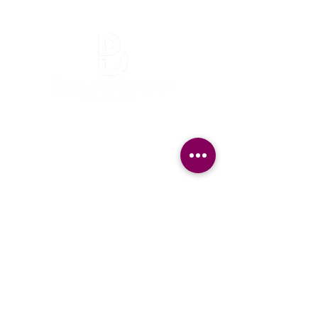
¡Mantente informada!
¡Se una de las primeras en enterarte
nuestra promociones y nuevos producto en
stock!
Nombre
Apellido