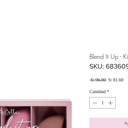
Blend It Up - K
SKU: 68360
Precio
Pr
 S/ 96.00 
S/ 81.60
de
of
Cantidad
*
Ag