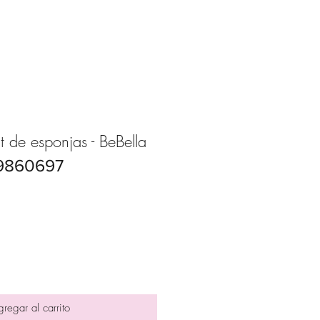
it de esponjas - BeBella
9860697
ecio
erta
regar al carrito