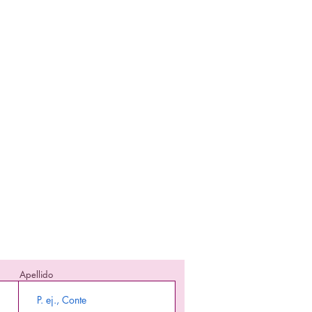
nte informada!
 en enterarte nuestra promociones y
producto en stock!
Apellido