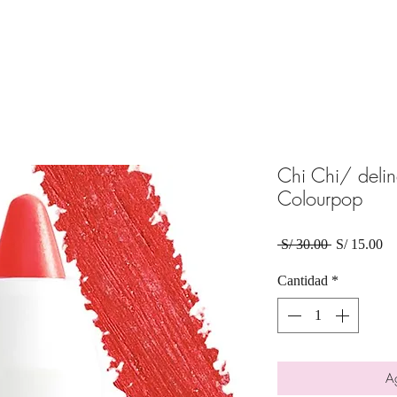
Chi Chi/ delin
Colourpop
Precio
Pr
 S/ 30.00 
S/ 15.00
de
of
Cantidad
*
Ag