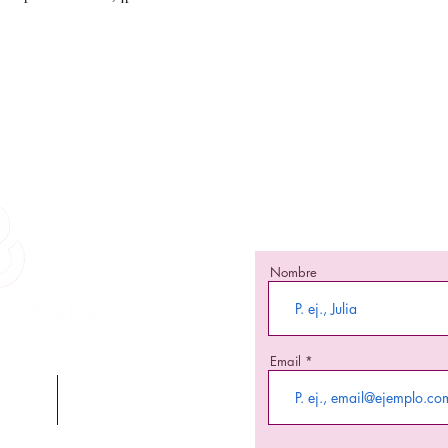
¡Mante
¡Se una de las primeras
nuevos 
Nombre
Email
JE
BLACK FRIDAY