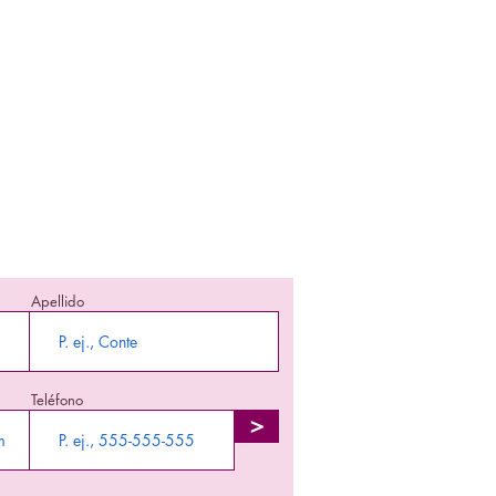
nte informada!
 en enterarte nuestra promociones y
producto en stock!
Apellido
Teléfono
>