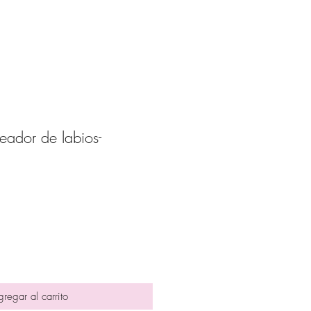
eador de labios-
ecio
erta
regar al carrito