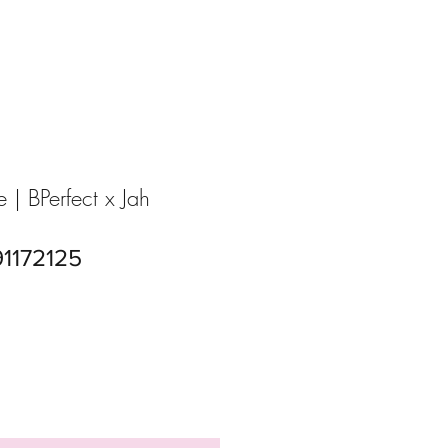
e | BPerfect x Jah
1172125
Precio
de
oferta