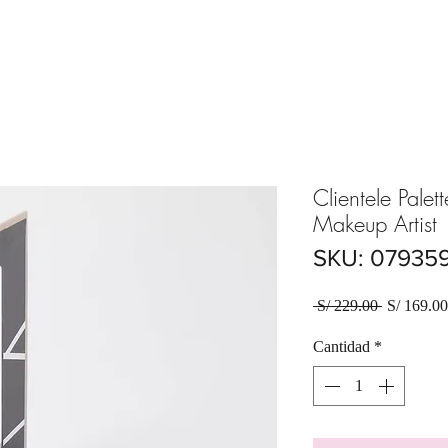
Clientele Palett
Makeup Artist
SKU: 079359
Precio
 S/ 229.00 
S/ 169.00
Cantidad
*