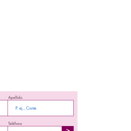
nte informada!
 en enterarte nuestra promociones y
producto en stock!
Apellido
Teléfono
>