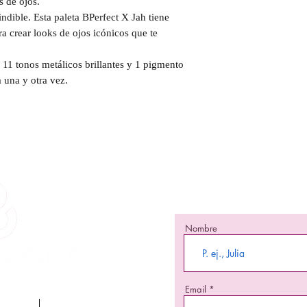
 de ojos.
ndible. Esta paleta BPerfect X Jah tiene
ra crear looks de ojos icónicos que te
11 tonos metálicos brillantes y 1 pigmento
a una y otra vez.
¡Mante
¡Se una de las primeras
nuevos 
Nombre
Email