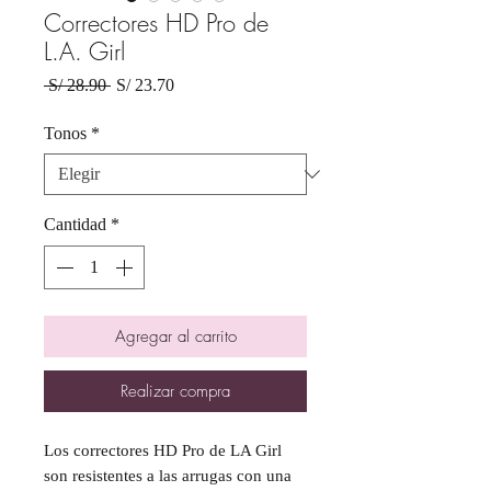
Correctores HD Pro de
L.A. Girl
Precio
Precio
 S/ 28.90 
S/ 23.70
de
oferta
Tonos
*
Cantidad
*
Agregar al carrito
Realizar compra
Los correctores HD Pro de LA Girl
son resistentes a las arrugas con una