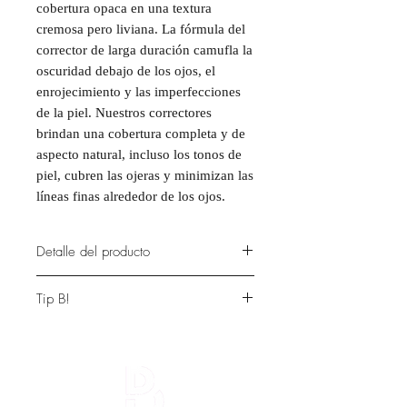
cobertura opaca en una textura
cremosa pero liviana. La fórmula del
corrector de larga duración camufla la
oscuridad debajo de los ojos, el
enrojecimiento y las imperfecciones
de la piel. Nuestros correctores
brindan una cobertura completa y de
aspecto natural, incluso los tonos de
piel, cubren las ojeras y minimizan las
líneas finas alrededor de los ojos.
Detalle del producto
Corrector naranja: neutraliza las
Tip B!
manchas oscuras para tonos de
piel medios / profundos.
Aplica correctores debajo del
Corrector amarillo: corrige la
corrector regular para crear una tez
opacidad causada por matices
perfectamente uniforme.
violetas / azules e ilumina las
ojeras para tonos de piel medios a