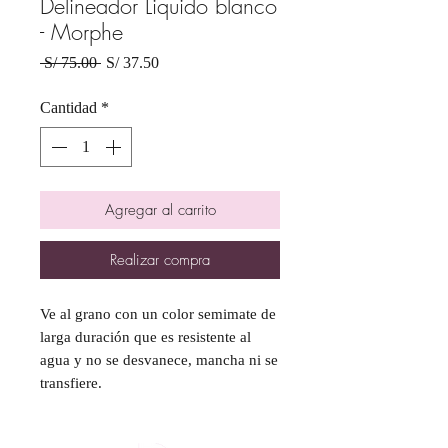
Delineador Liquido blanco
- Morphe
Precio
Precio
 S/ 75.00 
S/ 37.50
de
oferta
Cantidad
*
Agregar al carrito
Realizar compra
Ve al grano con un color semimate de
larga duración que es resistente al
agua y no se desvanece, mancha ni se
transfiere.