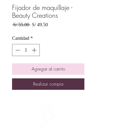
Fijador de maquillaje -
Beauty Creations
Precio
Precio
 S/ 55.00 
S/ 49.50
de
oferta
Cantidad
*
Agregar al carrito
Realizar compra