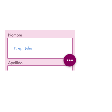
¡Mantente informada!
¡Se una de las primeras en enterarte
nuestra promociones y nuevos producto en
stock!
Nombre
Apellido
Email