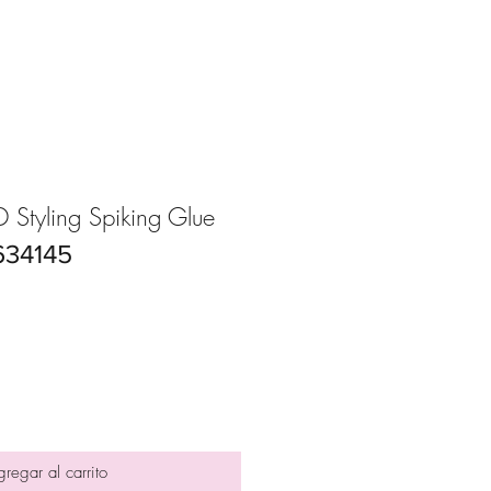
tyling Spiking Glue
634145
regar al carrito