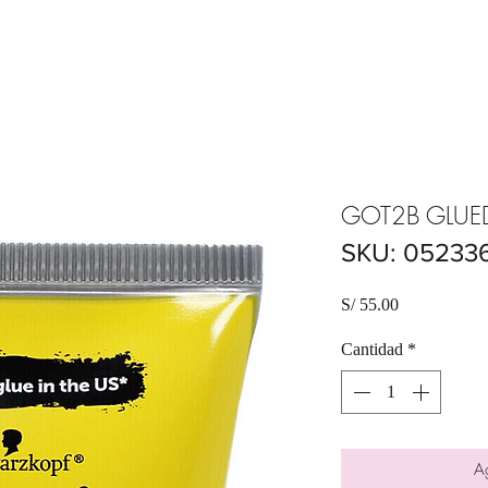
GOT2B GLUED S
SKU: 05233
Precio
S/ 55.00
Cantidad
*
Ag