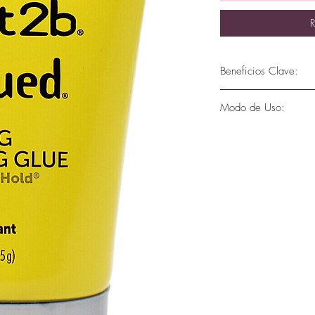
R
Beneficios Clave:
Fijación Ultra Fu
Modo de Uso:
lugar durante todo
humedad.
Aplica una peque
Versatilidad de Es
la palma de tu ma
dramáticos, picos,
Distribuye unifor
Fácil de Aplicar:
S
húmedo.
distribuye unifor
Moldea el cabello 
impecable.
Para un look extr
Fórmula Resisten
necesario.
garantiza que tu e