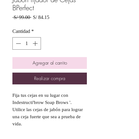
BPerfect
Precio
Precio
 S/ 99.00 
S/ 84.15
de
oferta
Cantidad
*
Agregar al carrito
Realizar compra
Fija tus cejas en su lugar con
Indestructi'brow Soap Brows '.
Utilice las cejas de jabón para lograr
una ceja fuerte que sea a prueba de
vida.