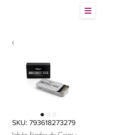
SKU: 793618273279
Jabón fijador de Cejas -