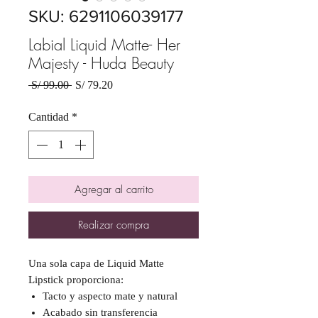
SKU: 6291106039177
Labial Liquid Matte- Her
Majesty - Huda Beauty
Precio
Precio
 S/ 99.00 
S/ 79.20
de
oferta
Cantidad
*
Agregar al carrito
Realizar compra
Una sola capa de Liquid Matte
Lipstick proporciona:
Tacto y aspecto mate y natural
Acabado sin transferencia