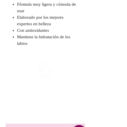
Fórmula muy ligera y cómoda de
usar
Elaborado por los mejores
expertos en belleza
Con antioxidantes
Mantiene la hidratación de los
labios
¡Mantente informada!
¡Se una de las primeras en enterarte
nuestra promociones y nuevos producto en
stock!