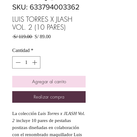
SKU: 633794003362
LUIS TORRES X JLASH
VOL. 2 (10 PARES)
Precio
Precio
 S/ 119.00 
S/ 89.00
de
oferta
Cantidad
*
Agregar al carrito
Realizar compra
La colección
Luis Torres x JLASH Vol.
2
incluye 10 pares de pestañas
postizas diseñadas en colaboración
con el renombrado maquillador Luis