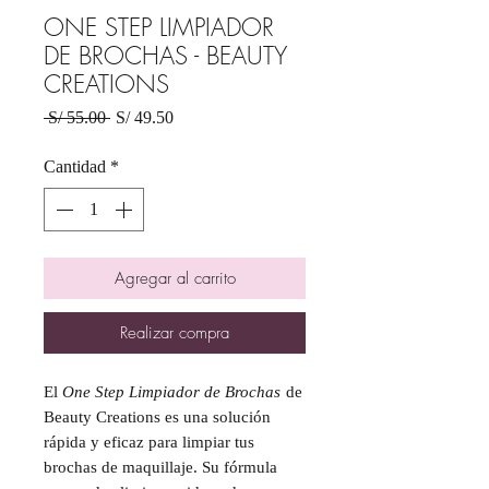
ONE STEP LIMPIADOR
DE BROCHAS - BEAUTY
CREATIONS
Precio
Precio
 S/ 55.00 
S/ 49.50
de
oferta
Cantidad
*
Agregar al carrito
Realizar compra
El
One Step Limpiador de Brochas
de
Beauty Creations es una solución
rápida y eficaz para limpiar tus
brochas de maquillaje. Su fórmula