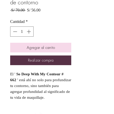
de contorno
Precio
Precio
 S/ 70.00 
S/ 56.00
de
oferta
Cantidad
*
Agregar al carrito
Realizar compra
El '
So Deep With My Contour #
662
' está ahí no solo para profundizar
tu contorno, sino también para
agregar profundidad al significado de
tu vida de maquillaje.