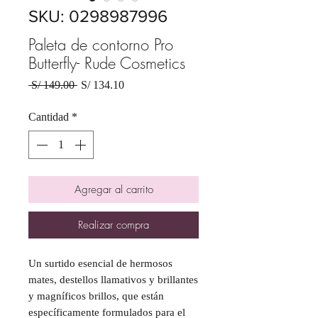
SKU: 0298987996
Paleta de contorno Pro
Butterfly- Rude Cosmetics
Precio
Precio
 S/ 149.00 
S/ 134.10
de
oferta
Cantidad
*
Agregar al carrito
Realizar compra
Un surtido esencial de hermosos
mates, destellos llamativos y brillantes
y magníficos brillos, que están
específicamente formulados para el