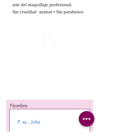
arte del maquillaje profesional.
Sin crueldad
animal
• Sin
parabenos
¡Mantente informada!
¡Se una de las primeras en enterarte
nuestra promociones y nuevos producto en
stock!
Nombre