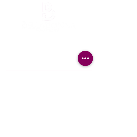
¡Mantente informada!
¡Se una de las primeras en enterarte
nuestra promociones y nuevos producto en
stock!
Nombre
Apellido