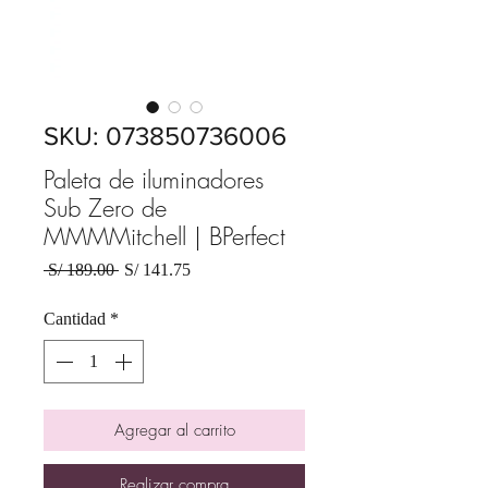
SKU: 073850736006
Paleta de iluminadores
Sub Zero de
MMMMitchell | BPerfect
Precio
Precio
 S/ 189.00 
S/ 141.75
de
oferta
Cantidad
*
Agregar al carrito
Realizar compra