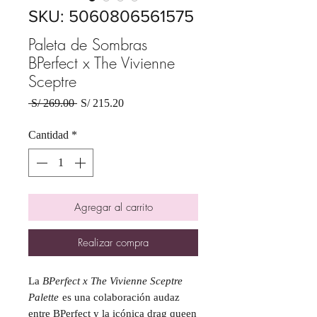
SKU: 5060806561575
Paleta de Sombras
BPerfect x The Vivienne
Sceptre
Precio
Precio
 S/ 269.00 
S/ 215.20
de
oferta
Cantidad
*
Agregar al carrito
Realizar compra
La
BPerfect x The Vivienne Sceptre
Palette
es una colaboración audaz
entre BPerfect y la icónica drag queen