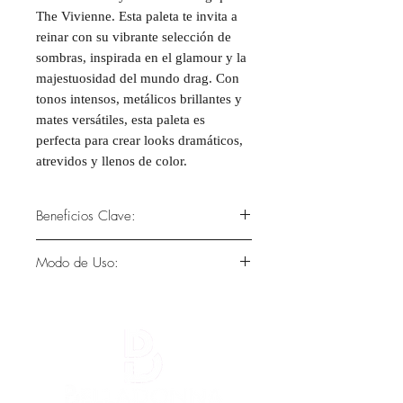
The Vivienne. Esta paleta te invita a
reinar con su vibrante selección de
sombras, inspirada en el glamour y la
majestuosidad del mundo drag. Con
tonos intensos, metálicos brillantes y
mates versátiles, esta paleta es
perfecta para crear looks dramáticos,
atrevidos y llenos de color.
Beneficios Clave:
Tonos Vibrantes y Versátiles:
Modo de Uso:
Incluye una mezcla de colores
atrevidos y clásicos para looks de
Prepara los párpados con una base
día y de noche.
o prebase de sombras para
Alta Pigmentación:
Sombras
intensificar los colores.
intensamente pigmentadas que
Aplica los tonos mate en la cuenca
ofrecen una cobertura impecable
del ojo para definición y los
con una sola pasada.
metálicos en el párpado para un