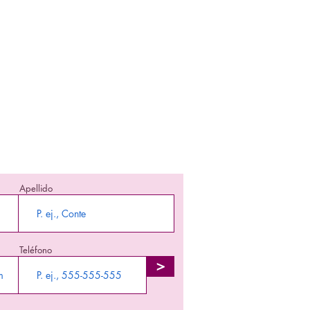
nte informada!
 en enterarte nuestra promociones y
producto en stock!
Apellido
Teléfono
>