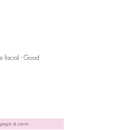
e facial - Good
ecio
erta
regar al carrito