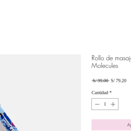
Rollo de masaj
Molecules
Precio
Pr
 S/ 99.00 
S/ 79.20
de
of
Cantidad
*
Ag