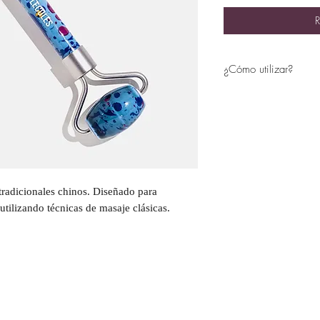
R
¿Cómo utilizar?
Aplique suero o aceit
centro del rostro en 
hacia la línea del ca
mientras te mueves ha
extremo más pequeño d
ojos rodando hacia a
puede utilizar para m
 tradicionales chinos. Diseñado para
 utilizando técnicas de masaje clásicas.