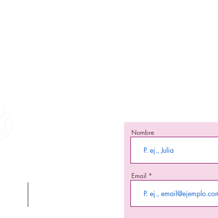
¡Mante
¡Se una de las primeras
nuevos 
Nombre
Email
JE
BLACK FRIDAY