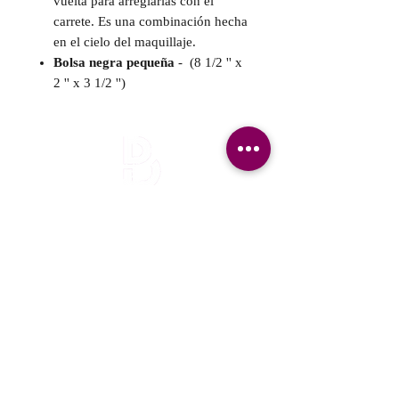
vuelta para arreglarlas con el
carrete. Es una combinación hecha
en el cielo del maquillaje.
Bolsa negra pequeña
-
(8 1/2 '' x
2 '' x 3 1/2 '')
¡Mantente informada!
¡Se una de las primeras en enterarte
nuestra promociones y nuevos producto en
stock!
Nombre