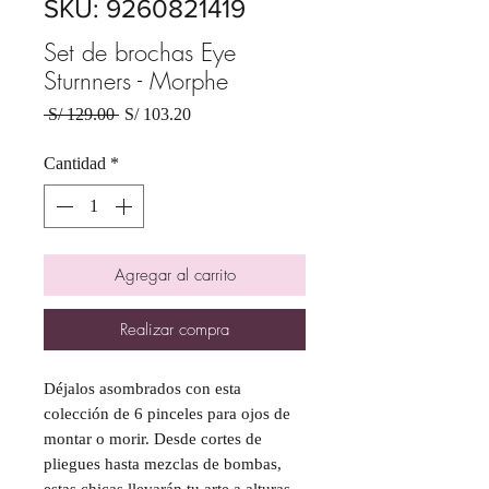
SKU: 9260821419
Set de brochas Eye
Sturnners - Morphe
Precio
Precio
 S/ 129.00 
S/ 103.20
de
oferta
Cantidad
*
Agregar al carrito
Realizar compra
Déjalos asombrados con esta
colección de 6 pinceles para ojos de
montar o morir. Desde cortes de
pliegues hasta mezclas de bombas,