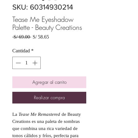
SKU: 60314930214
Tease Me Eyeshadow
Palette - Beauty Creations
Precio
Precio
 S/ 69.00 
S/ 58.65
de
oferta
Cantidad
*
Agregar al carrito
Realizar compra
La
Tease Me Remastered
de Beauty
Creations es una paleta de sombras
que combina una rica variedad de
tonos cálidos y fríos, perfecta para