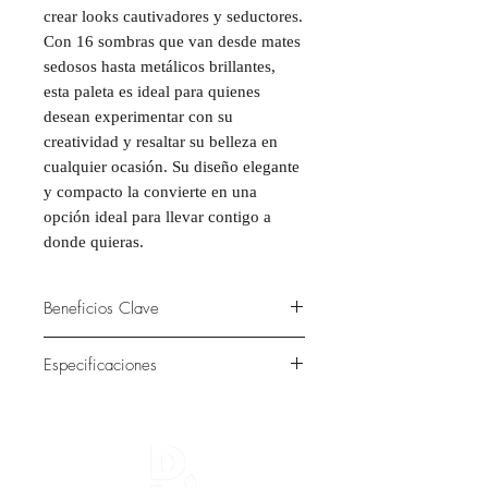
crear looks cautivadores y seductores.
Con 16 sombras que van desde mates
sedosos hasta metálicos brillantes,
esta paleta es ideal para quienes
desean experimentar con su
creatividad y resaltar su belleza en
cualquier ocasión. Su diseño elegante
y compacto la convierte en una
opción ideal para llevar contigo a
donde quieras.
Beneficios Clave
Amplia Gama de Tonos:
16
Especificaciones
sombras en diferentes acabados
que permiten crear desde looks
Contenido:
16 tonos.
naturales hasta efectos dramáticos.
Tipo de Producto:
Paleta de
Textura Suave y Mezclable:
sombras de ojos.
Fórmulas que se aplican y
Acabado:
Mate y metálico.