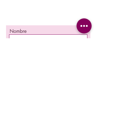
¡Se una de las primeras en enterarte
nuestra promociones y nuevos producto en
stock!
Nombre
Apellido
Email
Teléfono