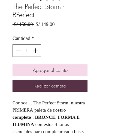
The Perfect Storm -
BPerfect
Precio
Precio
 S/ 159.00 
S/ 149.00
de
oferta
Cantidad
*
Agregar al carrito
Realizar compra
Conoce… The Perfect Storm, nuestra
PRIMERA paleta de
rostro
completo
.
BRONCE, FORMA E
ILUMINA
con estos 4 tonos
esenciales para completar cada base.